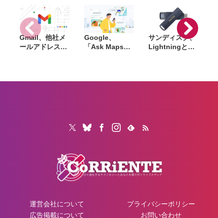
も感動
いFoldの誕生だ
Gmail、他社メ
Google、
サンディスク、
S
ールアドレスを
「Ask Maps」
Lightningと
送信元にする機
日本でも提供開
USB-Cを備えた
能を2027年1月
始。料理注文や
USBフラッシュ
終了。POP受信
ホテル検索まで
「Phone Drive
N
やGmailifyも廃
AIが代行
for iPhone」発
i
止
売。iPhone・
iPad・Mac間で
データを手軽に
共有
運営会社について
プライバシーポリシー
広告掲載について
お問い合わせ