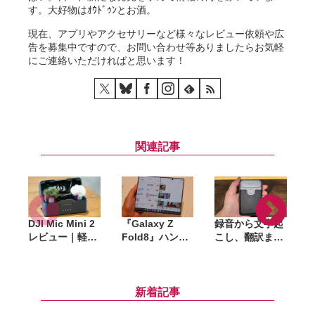
す。大好物はｵｳﾄﾞｩﾝとお酒。
現在、アプリやアクセサリーなど様々なレビュー依頼や広
告を募集中ですので、お問い合わせ等ありましたらお気軽
にご連絡いただければと思います！
関連記事
DJI Mic Mini 2
『Galaxy Z
録音から文字起
N
レビュー｜軽量
Fold8』ハンズ
こし、翻訳まで
(
トランスミッタ
オンレビュー。
対応。カード型
ーでスマホ動画
4:3ディスプレ
AIレコーダー
の音声をよりク
イが想像以上に
「InnAIO
リアに録音、ケ
快適、「手に持
TransNote」試
新着記事
ースの収納力に
って使う」新し
してみた
ー